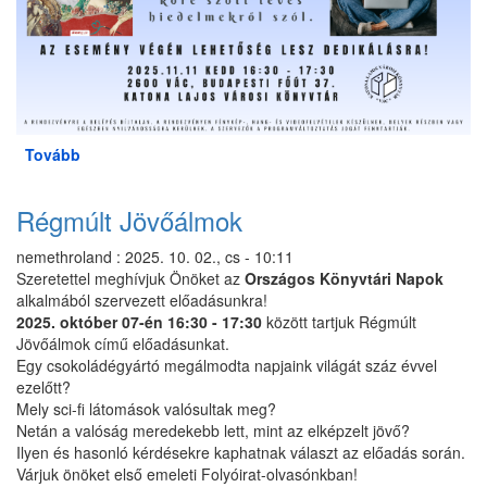
Tovább
(A
történelemírás
áldozatai
Régmúlt Jövőálmok
-
Író-
nemethroland
:
2025. 10. 02., cs - 10:11
olvasó
Szeretettel meghívjuk Önöket az
Országos Könyvtári Napok
találkozó
alkalmából szervezett előadásunkra!
Budai
2025. október 07-én 16:30 - 17:30
között tartjuk Régmúlt
Lottival)
Jövőálmok című előadásunkat.
Egy csokoládégyártó megálmodta napjaink világát száz évvel
ezelőtt?
Mely sci-fi látomások valósultak meg?
Netán a valóság meredekebb lett, mint az elképzelt jövő?
Ilyen és hasonló kérdésekre kaphatnak választ az előadás során.
Várjuk önöket első emeleti Folyóirat-olvasónkban!