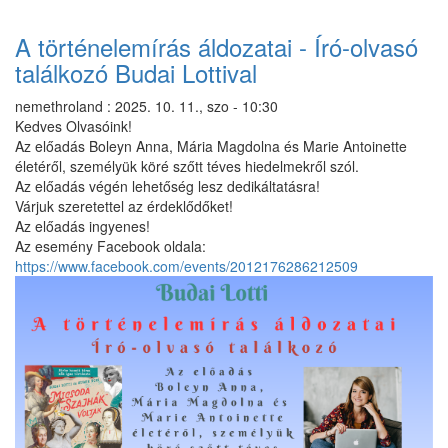
könyvek
a
A történelemírás áldozatai - Író-olvasó
felnőtt
találkozó Budai Lottival
részlegen)
nemethroland
:
2025. 10. 11., szo - 10:30
Kedves Olvasóink!
Az előadás Boleyn Anna, Mária Magdolna és Marie Antoinette
életéről, személyük köré szőtt téves hiedelmekről szól.
Az előadás végén lehetőség lesz dedikáltatásra!
Várjuk szeretettel az érdeklődőket!
Az előadás ingyenes!
Az esemény Facebook oldala:
https://www.facebook.com/events/2012176286212509