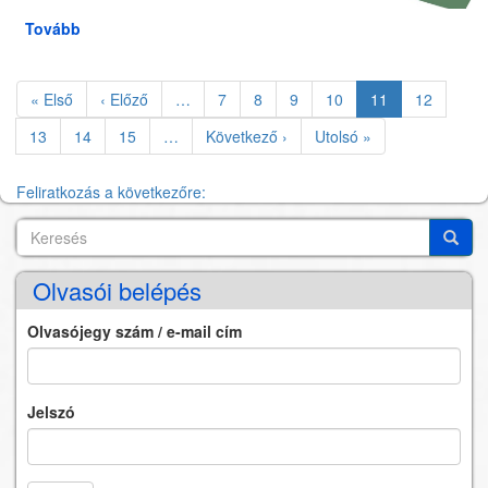
Tovább
(Október
23.)
Oldalszámozás
Első
« Első
Előző
‹ Előző
…
Oldal
7
Oldal
8
Oldal
9
Oldal
10
Jelenlegi
11
Oldal
12
oldal
oldal
oldal
Oldal
13
Oldal
14
Oldal
15
…
Következő
Következő ›
Utolsó
Utolsó »
oldal
oldal
Feliratkozás a következőre:
Keresés
Search
Keres
Olvasói belépés
Olvasójegy szám / e-mail cím
Jelszó