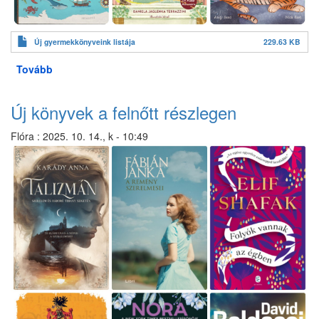
Új gyermekkönyveink listája
229.63 KB
Tovább
(Új
könyvek
a
Új könyvek a felnőtt részlegen
gyermek
részlegen)
Flóra
:
2025. 10. 14., k - 10:49