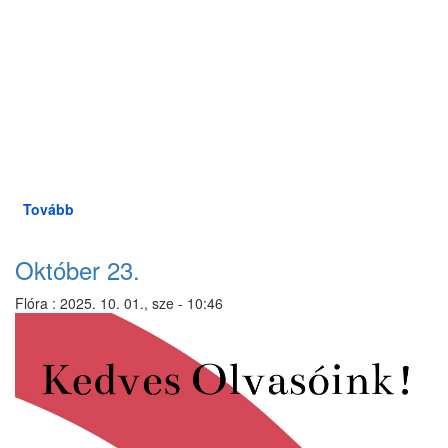
Tovább
(Régmúlt
Jövőálmok)
Október 23.
Flóra
:
2025. 10. 01., sze - 10:46