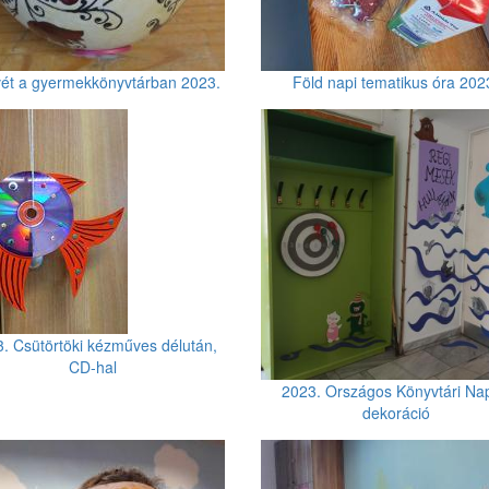
ét a gyermekkönyvtárban 2023.
Föld napi tematikus óra 202
. Csütörtöki kézműves délután,
CD-hal
2023. Országos Könyvtári Na
dekoráció