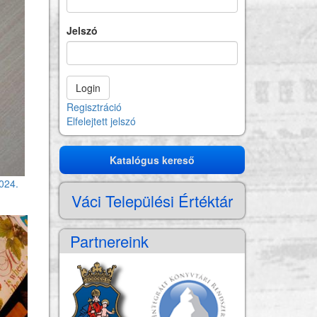
Jelszó
Regisztráció
Elfelejtett jelszó
Katalógus kereső
Katalógus
kereső
024.
Váci Települési Értéktár
Partnereink