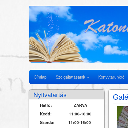
Ugrás
a
tartalomra
Fő
Címlap
Szolgáltatásaink
Könyvtárunkról
navigáció
Nyitvatartás
Galé
Hétfő: ZÁRVA
Kedd: 11:00-18:00
Szerda: 11:00-16:00