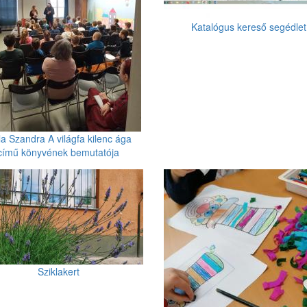
Katalógus kereső segédlet
la Szandra A világfa kilenc ága
című könyvének bemutatója
Sziklakert