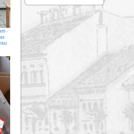
tti -
kas
zás)