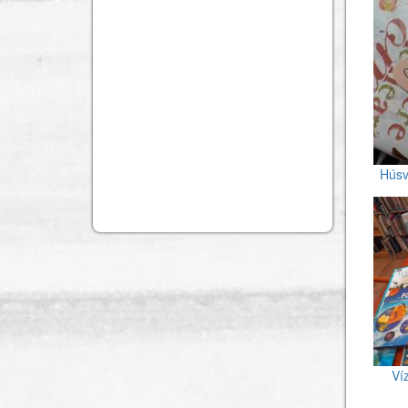
Húsv
Ví