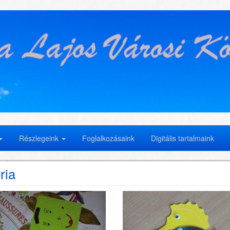
Részlegeink
Foglalkozásaink
Digitális tartalmaink
ria