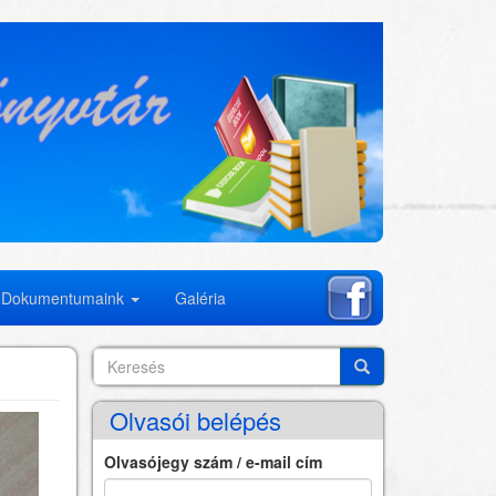
Dokumentumaink
Galéria
Keresés
Search
Keresés
Olvasói belépés
Olvasójegy szám / e-mail cím