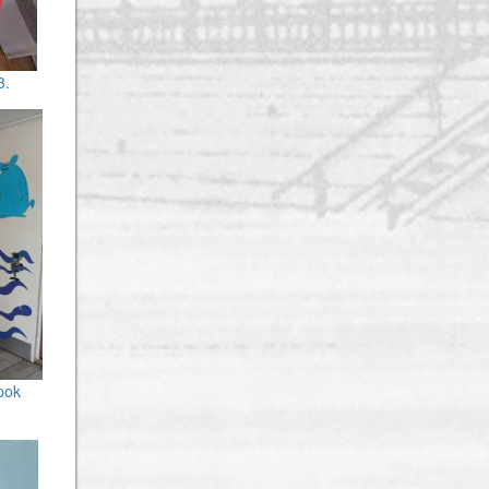
3.
pok