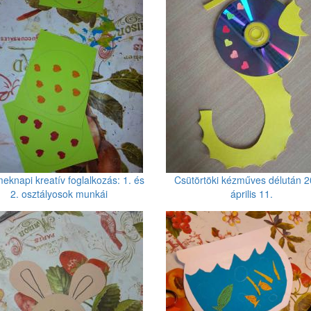
eknapi kreatív foglalkozás: 1. és
Csütörtöki kézműves délután 2
2. osztályosok munkái
április 11.