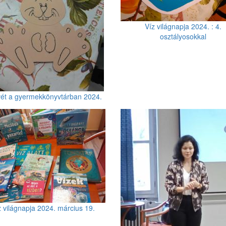
Víz világnapja 2024. : 4.
osztályosokkal
ét a gyermekkönyvtárban 2024.
z világnapja 2024. március 19.