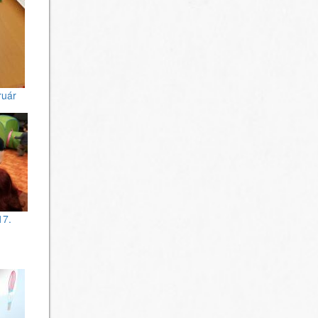
ruár
17.