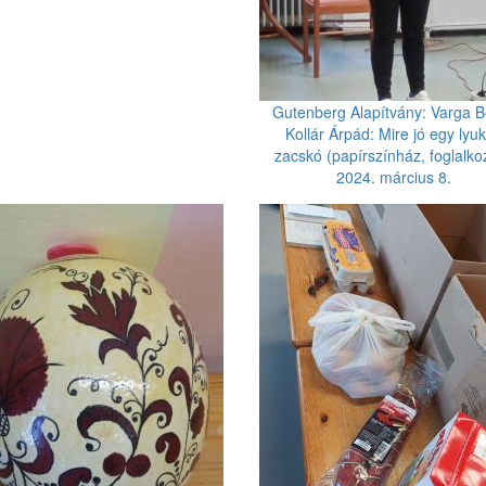
Gutenberg Alapítvány: Varga Be
Kollár Árpád: Mire jó egy lyu
zacskó (papírszínház, foglalko
2024. március 8.