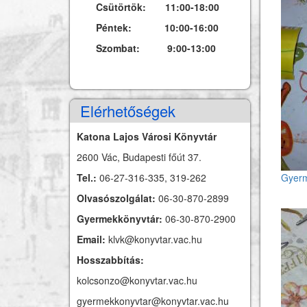
Csütörtök: 11:00-18:00
Péntek: 10:00-16:00
Szombat: 9:00-13:00
Elérhetőségek
Katona Lajos Városi Könyvtár
2600 Vác, Budapesti főút 37.
Tel.:
06-27-316-335, 319-262
Gyerm
Olvasószolgálat:
06-30-870-2899
Gyermekkönyvtár:
06-30-870-2900
Email:
klvk@konyvtar.vac.hu
Hosszabbítás:
kolcsonzo@konyvtar.vac.hu
gyermekkonyvtar@konyvtar.vac.hu