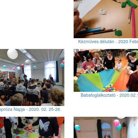
Kézműves délután - 2020 Feb
Babafoglalkoztató - 2020.02.
próza Napja - 2020. 02. 25-26.