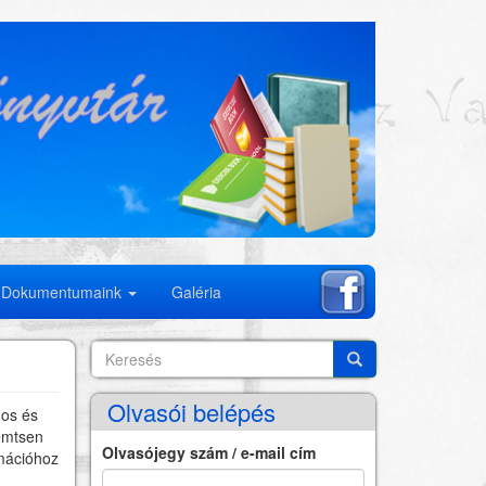
Dokumentumaink
Galéria
Keresés
Search
Keresés
Olvasói belépés
nos és
remtsen
Olvasójegy szám / e-mail cím
rmációhoz