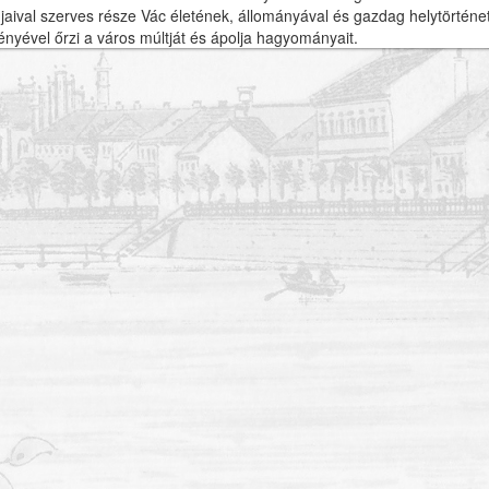
aival szerves része Vác életének, állományával és gazdag helytörténet
nyével őrzi a város múltját és ápolja hagyományait.