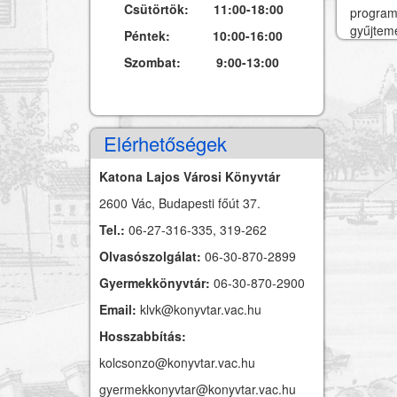
Csütörtök: 11:00-18:00
programj
gyűjtemé
Péntek: 10:00-16:00
Szombat: 9:00-13:00
Elérhetőségek
Katona Lajos Városi Könyvtár
2600 Vác, Budapesti főút 37.
Tel.:
06-27-316-335, 319-262
Olvasószolgálat:
06-30-870-2899
Gyermekkönyvtár:
06-30-870-2900
Email:
klvk@konyvtar.vac.hu
Hosszabbítás:
kolcsonzo@konyvtar.vac.hu
gyermekkonyvtar@konyvtar.vac.hu