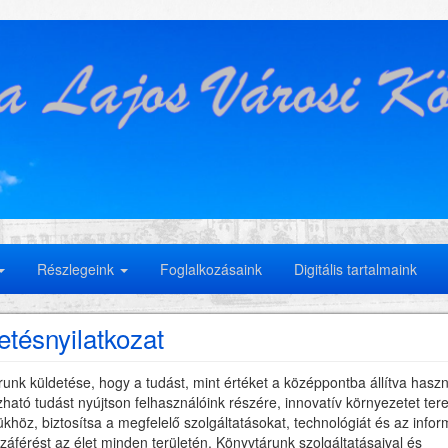
Részlegeink
Foglalkozásaink
Digitális tartalmaink
etésnyilatkozat
unk küldetése, hogy a tudást, mint értéket a középpontba állítva hasz
ható tudást nyújtson felhasználóink részére, innovatív környezetet te
ükhöz, biztosítsa a megfelelő szolgáltatásokat, technológiát és az info
záférést az élet minden területén. Könyvtárunk szolgáltatásaival és