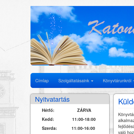
Ugrás
a
tartalomra
Fő
Címlap
Szolgáltatásaink
Könyvtárunkról
navigáció
Nyitvatartás
Küld
Hétfő: ZÁRVA
Könyvtár
Kedd: 11:00-18:00
alkalmaz
fejlődés
Szerda: 11:00-16:00
való hoz