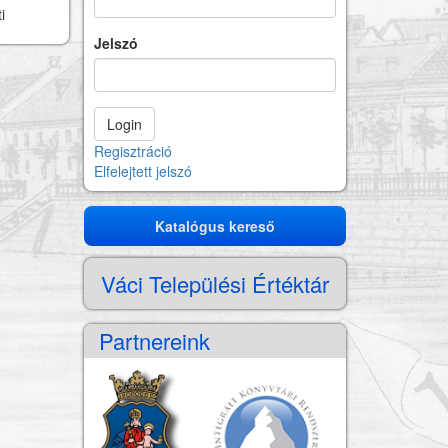
i
Jelszó
Regisztráció
Elfelejtett jelszó
Katalógus kereső
Katalógus
kereső
Váci Települési Értéktár
Partnereink