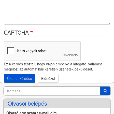
CAPTCHA
Ez a kérdés teszteli, hogy vajon ember-e a látogató, valamint
megelőzi az automatikus kéretlen üzenetek beküldését.
Keresés
Search
Keres
Olvasói belépés
Olvasójegy szám / e-mail cím