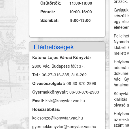
őrizzük.
Csütörtök: 11:00-18:00
Gyűjtjü
Péntek: 10:00-16:00
készült 
Szombat: 9:00-13:00
egy rész
életében
Fellel
Nyomdat
Elérhetőségek
időbeli
mellett 
Katona Lajos Városi Könyvtár
Helyis
2600 Vác, Budapesti főút 37.
adomán
dokument
Tel.:
06-27-316-335, 319-262
Váci Gy
Olvasószolgálat:
06-30-870-2899
hatalmas
Gyermekkönyvtár:
06-30-870-2900
Könyvtár
kiállítá
Email:
klvk@konyvtar.vac.hu
olvasó t
Hosszabbítás:
Helyisme
kolcsonzo@konyvtar.vac.hu
az elekt
szánt mű
gyermekkonyvtar@konyvtar.vac.hu