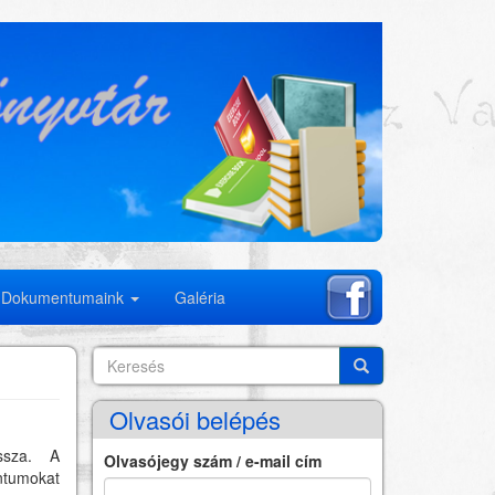
Dokumentumaink
Galéria
Keresés
Search
Keresés
Olvasói belépés
ssza. A
Olvasójegy szám / e-mail cím
ntumokat