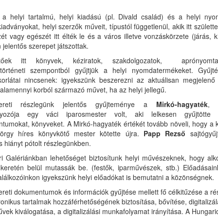
k a helyi tartalmú, helyi kiadású (pl. Divald család) és a helyi ny
kiadványokat, helyi szerzők műveit, típustól függetlenül, akik itt születte
ét vagy egészét itt élték le és a város illetve vonzáskörzete (járás, k
 jelentős szerepet játszottak.
hetőek itt könyvek, kéziratok, szakdolgozatok, aprónyomtat
örténeti szempontból gyűjtjük a helyi nyomdatermékeket. Gyűjt
 korlátai nincsenek: igyekszünk beszerezni az aktuálisan megjelenő
valamennyi korból származó művet, ha az helyi jellegű.
mereti részlegünk jelentős gyűjteménye a
Mirkó-hagyaték
, 
yozója egy váci iparosmester volt, aki lelkesen gyűjtötte 
umokat, könyveket. A Mirkó-hagyaték értékét tovább növeli, hogy a 
örgy híres könyvkötő mester kötette újra.
Papp Rezső
sajtógyű
 hiányt pótolt részlegünkben.
i Galériánkban lehetőséget biztosítunk helyi művészeknek, hogy alk
s keretén belül mutassák be. (festők, iparművészek, stb.) Előadásain
alálkozóinkon igyekszünk helyi előadókat is bemutatni a közönségnek.
reti dokumentumok és információk gyűjtése mellett fő célkitűzése a r
ronikus tartalmak hozzáférhetőségének biztosítása, bővítése, digitalizá
vek kiválogatása, a digitalizálási munkafolyamat irányítása. A
Hungari