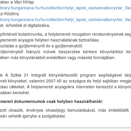
sban a Váci Hírlap
/library.hungaricana.hu/hu/collection/helyi_lapok_vacivarosikonyvtar_Vac
zi Közlöny
/library.hungaricana.hu/hu/collection/helyi_lapok_vacivarosikonyvtar_Va
ok érhetőek el digitalizálva.
lytörténeti kutatómunka, a helyismereti mozgalom rendezvényeinek seg
lyismereti anyagok helyben használatának biztosítása.
koztatás a gyűjteményről és a gyűjteményből.
űjteményből hiányzó művek beszerzése kérésre könyvtárközi kö
tében más könyvtárakból eredetiben vagy másolat formájában.
zis
A Szikla 21 integrált könyvtárkezelői program segítségével tárj
reti könyveket, valamint 2007-től az országos és helyi sajtóban megje
ású cikkeket. A helyismereti anyagokra interneten keresztül a könyvt
usában kereshet.
smereti dokumentumok csak helyben használhatók!
ozott olvasók, érvényes olvasójegy bemutatásával, más érdeklődők 
után vehetik igénybe a szolgáltatást.