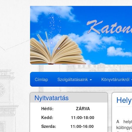
Ugrás
a
tartalomra
Fő
Címlap
Szolgáltatásaink
Könyvtárunkról
navigáció
Nyitvatartás
Hely
Hétfő: ZÁRVA
Kedd: 11:00-18:00
A hely
Szerda: 11:00-16:00
különgy