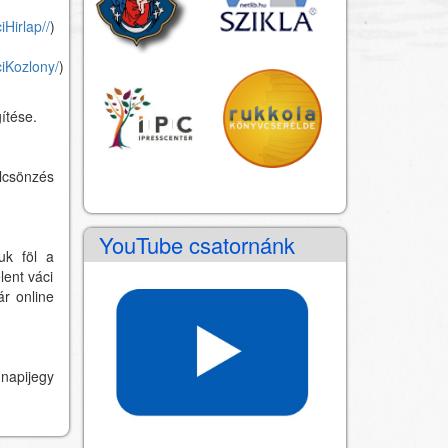
iHirlap/
/
)
ciKozlony/
)
ítése.
lcsönzés
YouTube csatornánk
uk föl a
lent váci
ár online
napijegy