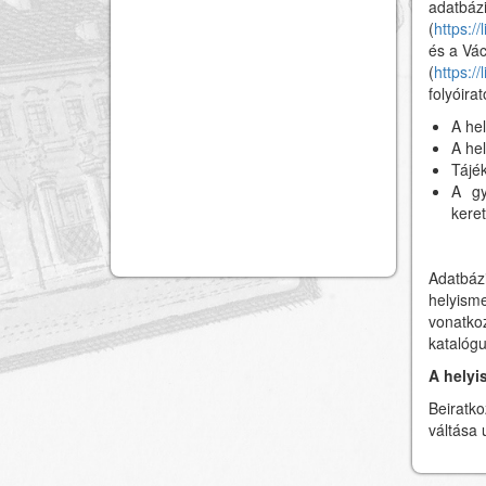
adatbázi
(
https:/
és a Vác
(
https:/
folyóirat
A he
A he
Tájé
A gy
kere
Adatbá
helyisme
vonatkoz
katalóg
A helyi
Beiratk
váltása 