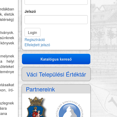
omdákban
Jelszó
k, életük
istérség)
ványok.
ésünknek
Regisztráció
 könyvek
Elfelejtett jelszó
melynek
Katalógus kereső
Katalógus
a helyi
köteteket
kereső
jteménye
Váci Települési Értéktár
otásaikat
Partnereink
kon, író-
észlegnek
lásra
cana