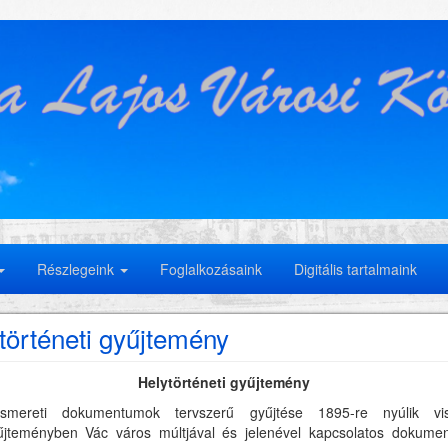
Részlegeink
Foglalkozásaink
Digitális tartalmaink
történeti gyűjtemény
Helytörténeti gyűjtemény
ismereti dokumentumok tervszerű gyűjtése 1895-re nyúlik vi
űjteményben Vác város múltjával és jelenével kapcsolatos dokume