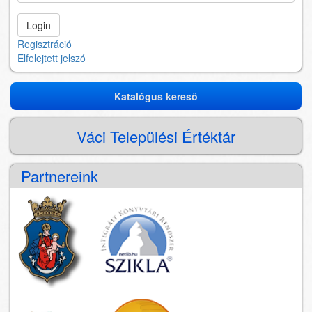
Regisztráció
Elfelejtett jelszó
Katalógus kereső
Katalógus
kereső
Váci Települési Értéktár
Partnereink