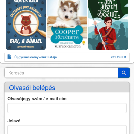
Új gyermekkönyveink listája
231.29 KB
Keresés
Search
Keres
Olvasói belépés
Olvasójegy szám / e-mail cím
Jelszó