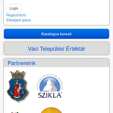
Regisztráció
Elfelejtett jelszó
Katalógus kereső
Katalógus
kereső
Váci Települési Értéktár
Partnereink