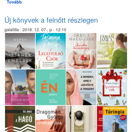
Tovább
(Ünnepi
nyitvatartás)
Új könyvek a felnőtt részlegen
galattila
:
2018. 12. 07., p - 12:10