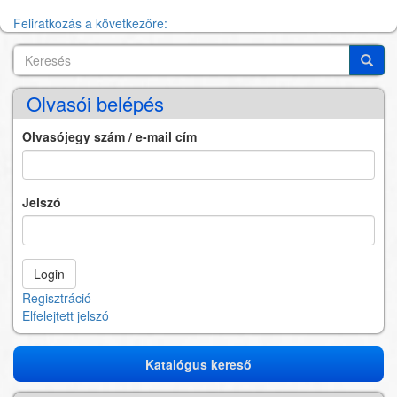
Feliratkozás a következőre:
Keresés
Search
Keres
Olvasói belépés
Olvasójegy szám / e-mail cím
Jelszó
Regisztráció
Elfelejtett jelszó
Katalógus kereső
Katalógus