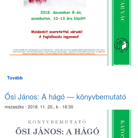
Tovább
(Kézműves
szombat)
Ősi János: A hágó — könyvbemutató
mszaszko
:
2018. 11. 20., k - 16:30