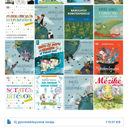
Új gyermekkönyveink listája
119.07 KB