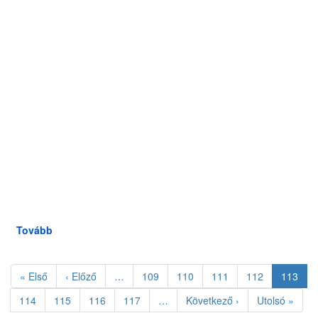
Tovább
(Kiállításmegnyitó)
Oldalszámozás
Első
« Első
Előző
‹ Előző
…
Oldal
109
Oldal
110
Oldal
111
Oldal
112
Jelenleg
113
oldal
oldal
oldal
Oldal
114
Oldal
115
Oldal
116
Oldal
117
…
Következő
Következő ›
Utolsó
Utolsó »
oldal
oldal