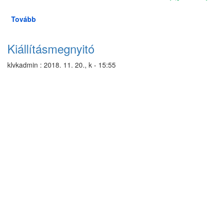
Tovább
(Ősi
János:
A
Kiállításmegnyitó
hágó
—
klvkadmin
:
2018. 11. 20., k - 15:55
könyvbemutató)