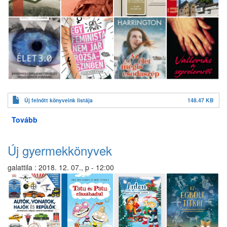
Új felnőtt könyveink listája
148.47 KB
Tovább
(Új
könyvek
a
Új gyermekkönyvek
felnőtt
részlegen)
galattila
:
2018. 12. 07., p - 12:00