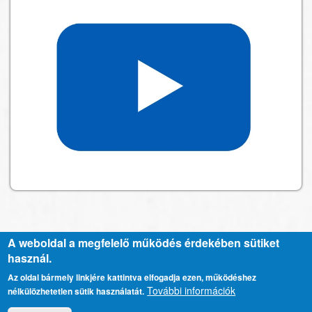
A weboldal a megfelelő működés érdekében sütiket
használ.
Kapcsolat
Lábléc
Az oldal bármely linkjére kattintva elfogadja ezen, működéshez
További információk
nélkülözhetetlen sütik használatát.
menü
Adatkezelési tájékoztató