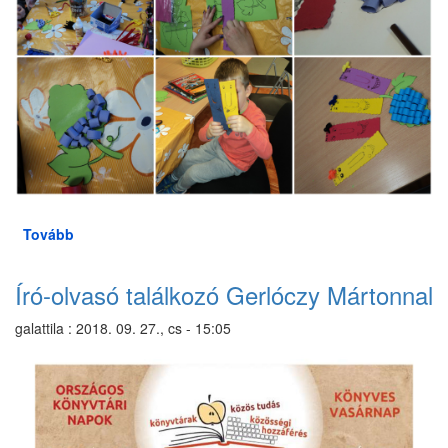
Tovább
(Kézműves
szombat)
Író-olvasó találkozó Gerlóczy Mártonnal
galattila
:
2018. 09. 27., cs - 15:05