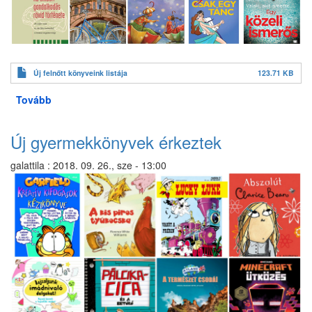
Új felnőtt könyveink listája
123.71 KB
Tovább
(Új
könyvek
a
Új gyermekkönyvek érkeztek
felnőtt
részlegen)
galattila
:
2018. 09. 26., sze - 13:00