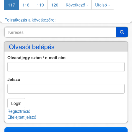
oldal
oldal
Jelenlegi
117
Oldal
118
Oldal
119
Oldal
120
Következő
Következő ›
Utolsó
Utolsó »
oldal
oldal
oldal
Feliratkozás a következőre:
Keresés
Search
Keres
Olvasói belépés
Olvasójegy szám / e-mail cím
Jelszó
Regisztráció
Elfelejtett jelszó