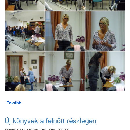
Tovább
(Ezoterikus
Egészségklub
-
Új könyvek a felnőtt részlegen
októberben
is!)
galattila
:
2018. 09. 26., sze - 13:15