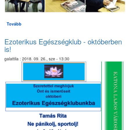
Tovább
(Író-
olvasó
találkozó
Ezoterikus Egészségklub - októberben
Gerlóczy
is!
Mártonnal)
galattila
:
2018. 09. 26., sze - 13:30